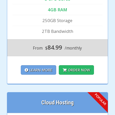
4GB RAM
250GB Storage
2TB Bandwidth
84.99
From
$
/monthly
LEARN MORE
ORDER NOW
Cloud Hosting