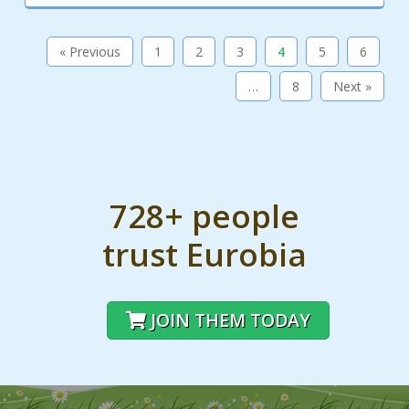
« Previous
1
2
3
4
5
6
…
8
Next »
728+ people
trust Eurobia
JOIN THEM TODAY