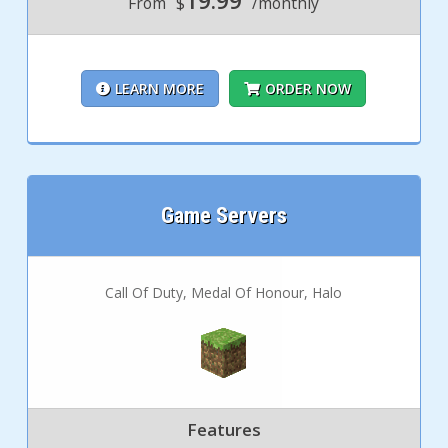
19.99
From
$
/monthly
LEARN MORE
ORDER NOW
Game Servers
Call Of Duty, Medal Of Honour, Halo
Features