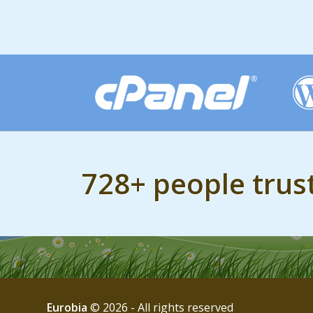
728+ people trus
Eurobia
© 2026 - All rights reserved