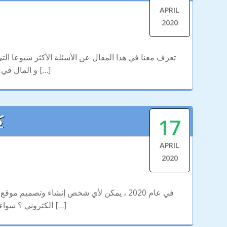
APRIL
2020
تعرف معنا في هذا المقال عن الأسئلة الأكثر شيوعا ا
و المال في حال كانت لديك الرغبة في بناء موقعك على الانترنت, ننصح كل رواد مواقع الانترنت بقراءة هذا المقال الذي يساعدهم في انشاء […]
17
ك
APRIL
2020
في عام 2020 ، يمكن لأي شخص إنشاء وتص
الكتروني ؟ سواء كنت ترغب في إنشاء موقع ويب لنفسك أو لعملك ، يمكنك القيام بذلك بسهولة باستخدام الأدوات والموارد المناسبة. سيساعدك […]