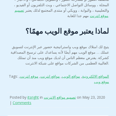
المجلة ، ووسائل التواصل الاجتماعي ، وبث التلفزيون أو الفيديو ،
والتعليمية ، والبوابة ، وويكي أو منتدى المجتمع لذلك يعتبر
تصميم
مهم جدا للغابة.
موقع انترنت
لماذا يعتبر موقع الويب مهمًا؟
يتيح لك امتلاك موقع ويب واستراتيجية حضور عبر الإنترنت لتسويق
عملك … موقع الويب مهم أيضًا لأنه يساعدك على ترسيخ المصداقية
كشركة. يفترض معظم الناس أن لديك موقع ويب منذ أن تمتلك
الغالبية العظمى من الشركات مواقع على شبكة الانترنت.
المواقع الالكترونية
,
مواقع الويب
,
مواقع انترنت
,
موقع انترنت
,
Tags:
موقع ويب
on May 23, 2020
تصميم مواقع الانترنت
in
itsright
Posted by
|
Comments