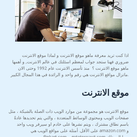
اذا كنت تريد معرفة ماهو موقع الانترنت و لماذا موقع الانترنت
ضروري فهنا ستجد جواب لمعظم اسئلتك في عالم الانترنت, و أهمها
ماهو موقع الانترنت ؟ منذ تأسس الانترنت عام 1992 وحتى الان
ماتزال مواقع الانترنت هي رقم واحد و الرائدة في هذا المجال الكبير.
موقع الانترنت
موقع الانترنت هو مجموعة من موارد الويب ذات الصلة بالشبكة ، مثل
صفحات الويب ومحتوى الوسائط المتعددة ، والتي يتم تحديدها عادةً
باسم نطاق مشترك ، ويتم نشرها على خادم او سيرفر ويب واحد
على الأقل. أمثلة على مواقع الويب هي amazon.com و
flipkart.com و getetproject.com وما إلى ذلك.