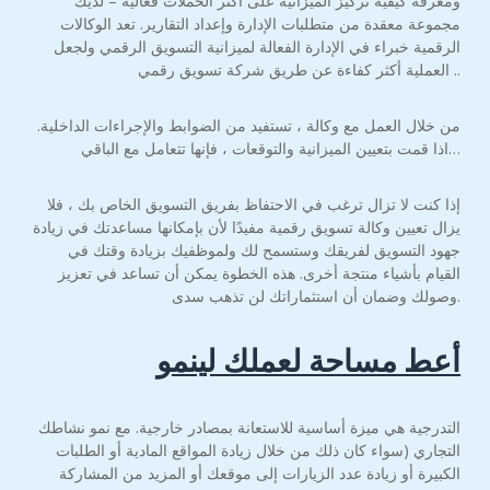
ومعرفة كيفية تركيز الميزانية على أكثر الحملات فعالية – لديك
مجموعة معقدة من متطلبات الإدارة وإعداد التقارير. تعد الوكالات
الرقمية خبراء في الإدارة الفعالة لميزانية التسويق الرقمي ولجعل
العملية أكثر كفاءة عن طريق شركة تسويق رقمي ..
من خلال العمل مع وكالة ، تستفيد من الضوابط والإجراءات الداخلية.
اذا قمت بتعيين الميزانية والتوقعات ، فإنها تتعامل مع الباقي…
إذا كنت لا تزال ترغب في الاحتفاظ بفريق التسويق الخاص بك ، فلا
يزال تعيين وكالة تسويق رقمية مفيدًا لأن بإمكانها مساعدتك في زيادة
جهود التسويق لفريقك وستسمح لك ولموظفيك بزيادة وقتك في
القيام بأشياء منتجة أخرى. هذه الخطوة يمكن أن تساعد في تعزيز
وصولك وضمان أن استثماراتك لن تذهب سدى.
أعط مساحة لعملك لينمو
التدرجية هي ميزة أساسية للاستعانة بمصادر خارجية. مع نمو نشاطك
التجاري (سواء كان ذلك من خلال زيادة المواقع المادية أو الطلبات
الكبيرة أو زيادة عدد الزيارات إلى موقعك أو المزيد من المشاركة