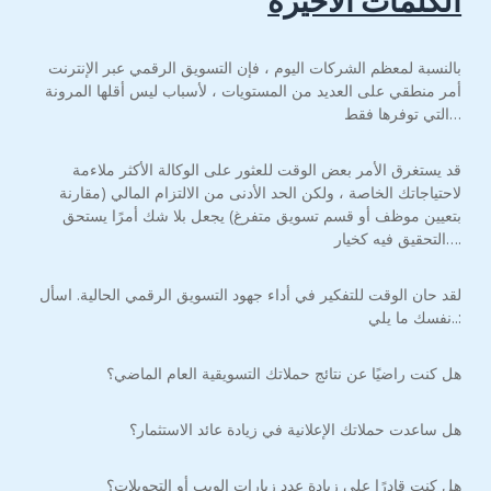
الكلمات الأخيرة
بالنسبة لمعظم الشركات اليوم ، فإن التسويق الرقمي عبر الإنترنت
أمر منطقي على العديد من المستويات ، لأسباب ليس أقلها المرونة
التي توفرها فقط…
قد يستغرق الأمر بعض الوقت للعثور على الوكالة الأكثر ملاءمة
لاحتياجاتك الخاصة ، ولكن الحد الأدنى من الالتزام المالي (مقارنة
بتعيين موظف أو قسم تسويق متفرغ) يجعل بلا شك أمرًا يستحق
التحقيق فيه كخيار….
لقد حان الوقت للتفكير في أداء جهود التسويق الرقمي الحالية. اسأل
نفسك ما يلي..:
هل كنت راضيًا عن نتائج حملاتك التسويقية العام الماضي؟
هل ساعدت حملاتك الإعلانية في زيادة عائد الاستثمار؟
هل كنت قادرًا على زيادة عدد زيارات الويب أو التحويلات؟